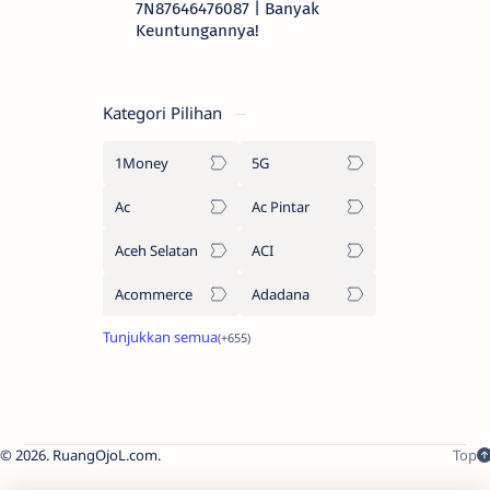
7N87646476087 | Banyak
Keuntungannya!
Kategori Pilihan
1Money
5G
Ac
Ac Pintar
Aceh Selatan
ACI
Acommerce
Adadana
2026.
RuangOjoL.com
.