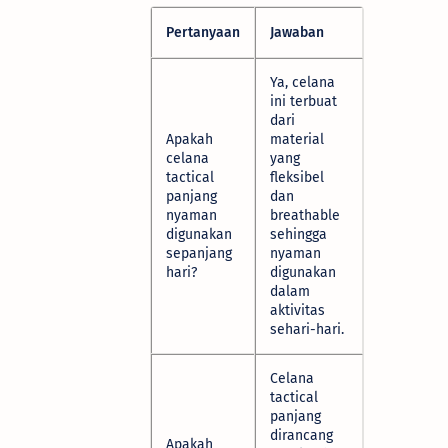
Pertanyaan
Jawaban
Ya, celana
ini terbuat
dari
Apakah
material
celana
yang
tactical
fleksibel
panjang
dan
nyaman
breathable
digunakan
sehingga
sepanjang
nyaman
hari?
digunakan
dalam
aktivitas
sehari-hari.
Celana
tactical
panjang
dirancang
Apakah