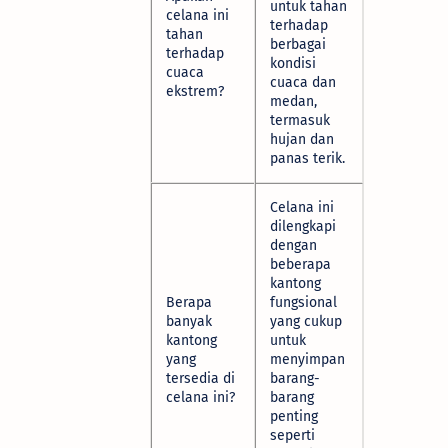
untuk tahan
celana ini
terhadap
tahan
berbagai
terhadap
kondisi
cuaca
cuaca dan
ekstrem?
medan,
termasuk
hujan dan
panas terik.
Celana ini
dilengkapi
dengan
beberapa
kantong
Berapa
fungsional
banyak
yang cukup
kantong
untuk
yang
menyimpan
tersedia di
barang-
celana ini?
barang
penting
seperti