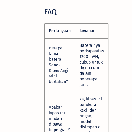
FAQ
Pertanyaan
Jawaban
Baterainya
Berapa
berkapasitas
lama
1200 mAH,
baterai
cukup untuk
Sanex
digunakan
Kipas Angin
dalam
Mini
beberapa
bertahan?
jam.
Ya, kipas ini
berukuran
Apakah
kecil dan
kipas ini
ringan,
mudah
mudah
dibawa
disimpan di
bepergian?