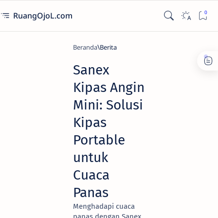
RuangOjoL.com
Beranda
Berita
Sanex
Kipas Angin
Mini: Solusi
Kipas
Portable
untuk
Cuaca
Panas
Menghadapi cuaca
panas dengan Sanex