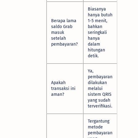
Biasanya
hanya butuh
Berapa lama
1-5 menit,
saldo Grab
bahkan
masuk
seringkali
setelah
hanya
pembayaran?
dalam
hitungan
detik.
Ya,
pembayaran
Apakah
dilakukan
transaksi ini
melalui
aman?
sistem QRIS
yang sudah
terverifikasi.
Tergantung
metode
pembayaran