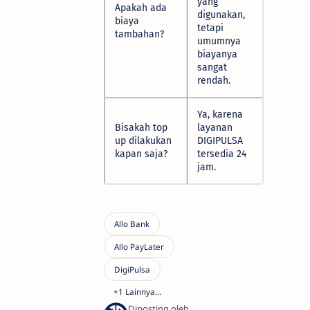
yang
Apakah ada
digunakan,
biaya
tetapi
tambahan?
umumnya
biayanya
sangat
rendah.
Ya, karena
Bisakah top
layanan
up dilakukan
DIGIPULSA
kapan saja?
tersedia 24
jam.