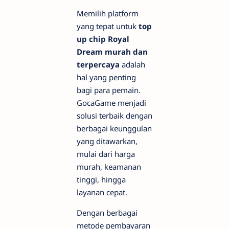
Memilih platform
yang tepat untuk
top
up chip Royal
Dream murah dan
terpercaya
adalah
hal yang penting
bagi para pemain.
GocaGame menjadi
solusi terbaik dengan
berbagai keunggulan
yang ditawarkan,
mulai dari harga
murah, keamanan
tinggi, hingga
layanan cepat.
Dengan berbagai
metode pembayaran