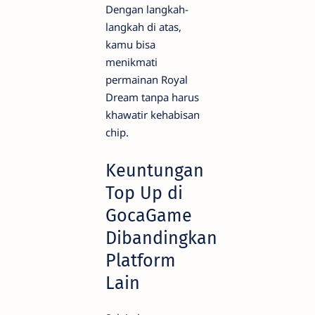
Dengan langkah-
langkah di atas,
kamu bisa
menikmati
permainan Royal
Dream tanpa harus
khawatir kehabisan
chip.
Keuntungan
Top Up di
GocaGame
Dibandingkan
Platform
Lain