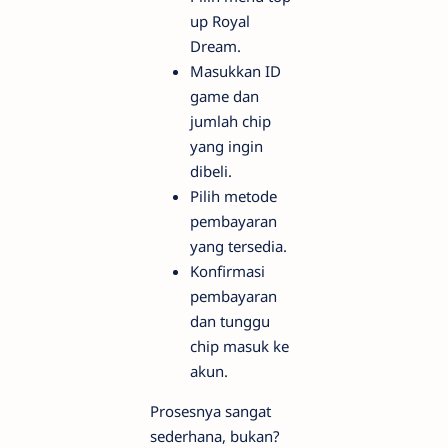
up Royal
Dream.
Masukkan ID
game dan
jumlah chip
yang ingin
dibeli.
Pilih metode
pembayaran
yang tersedia.
Konfirmasi
pembayaran
dan tunggu
chip masuk ke
akun.
Prosesnya sangat
sederhana, bukan?