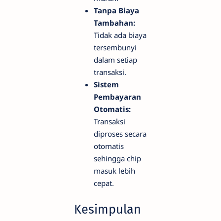
Tanpa Biaya
Tambahan:
Tidak ada biaya
tersembunyi
dalam setiap
transaksi.
Sistem
Pembayaran
Otomatis:
Transaksi
diproses secara
otomatis
sehingga chip
masuk lebih
cepat.
Kesimpulan