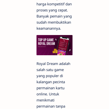
harga kompetitif dan
proses yang cepat.
Banyak pemain yang
sudah membuktikan
keamanannya.
Royal Dream adalah
salah satu game
yang populer di
kalangan pecinta
permainan kartu
online. Untuk
menikmati
permainan tanpa