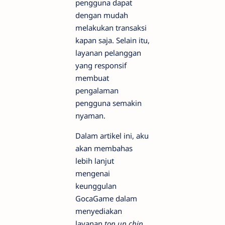
pengguna dapat
dengan mudah
melakukan transaksi
kapan saja. Selain itu,
layanan pelanggan
yang responsif
membuat
pengalaman
pengguna semakin
nyaman.
Dalam artikel ini, aku
akan membahas
lebih lanjut
mengenai
keunggulan
GocaGame dalam
menyediakan
layanan
top up chip