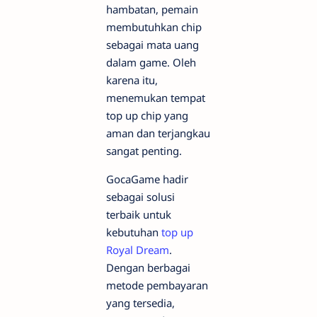
hambatan, pemain
membutuhkan chip
sebagai mata uang
dalam game. Oleh
karena itu,
menemukan tempat
top up chip yang
aman dan terjangkau
sangat penting.
GocaGame hadir
sebagai solusi
terbaik untuk
kebutuhan
top up
Royal Dream
.
Dengan berbagai
metode pembayaran
yang tersedia,