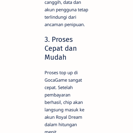
canggih, data dan
akun pengguna tetap
terlindungi dari
ancaman penipuan.
3. Proses
Cepat dan
Mudah
Proses top up di
GocaGame sangat
cepat. Setelah
pembayaran
berhasil, chip akan
langsung masuk ke
akun Royal Dream
dalam hitungan
menit.