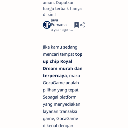
aman. Dapatkan
harga terbaik hanya
di sini!
a year ago
4
Jika kamu sedang
mencari tempat
top
up chip Royal
Dream murah dan
terpercaya
, maka
GocaGame adalah
pilihan yang tepat.
Sebagai platform
yang menyediakan
layanan transaksi
game, GocaGame
dikenal dengan