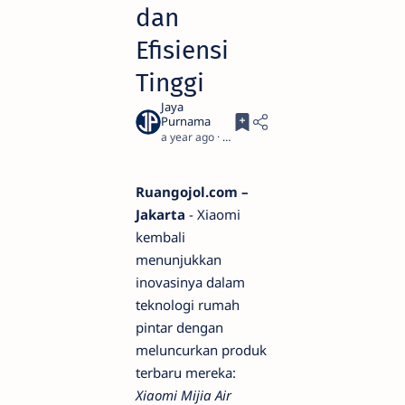
dan
Efisiensi
Tinggi
a year ago
4
Ruangojol.com –
Jakarta
- Xiaomi
kembali
menunjukkan
inovasinya dalam
teknologi rumah
pintar dengan
meluncurkan produk
terbaru mereka:
Xiaomi Mijia Air