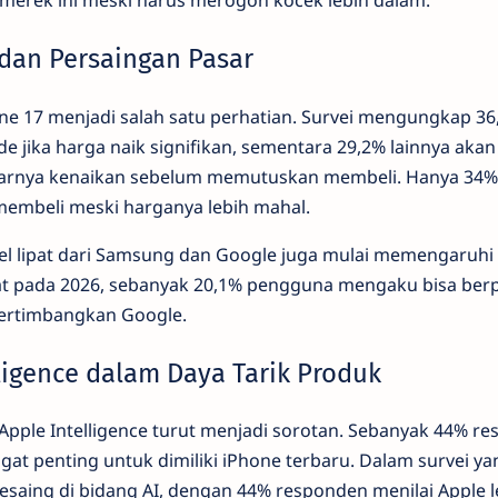
merek ini meski harus merogoh kocek lebih dalam.
dan Persaingan Pasar
one 17 menjadi salah satu perhatian. Survei mengungkap 3
 jika harga naik signifikan, sementara 29,2% lainnya akan
rnya kenaikan sebelum memutuskan membeli. Hanya 34%
embeli meski harganya lebih mahal.
el lipat dari Samsung dan Google juga mulai memengaruhi p
ipat pada 2026, sebanyak 20,1% pengguna mengaku bisa ber
ertimbangkan Google.
ligence dalam Daya Tarik Produk
Apple Intelligence turut menjadi sorotan. Sebanyak 44% r
gat penting untuk dimiliki iPhone terbaru. Dalam survei y
esaing di bidang AI, dengan 44% responden menilai Apple l