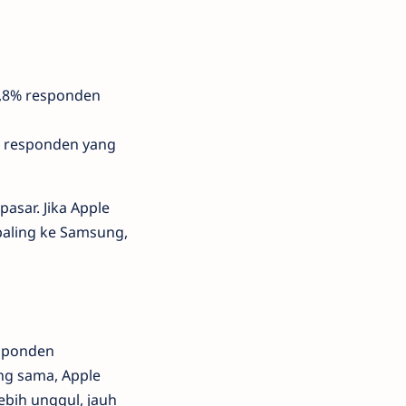
6,8% responden
 responden yang
asar. Jika Apple
paling ke Samsung,
esponden
ang sama, Apple
ebih unggul, jauh