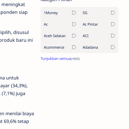
i meningkat
esponden siap
1Money
5G
Ac
Ac Pintar
ilih, disusul
Aceh Selatan
ACI
 produk baru ini
Acommerce
Adadana
ama untuk
ayar (34,3%),
 (7,1%) juga
n menilai biaya
t 69,6% tetap