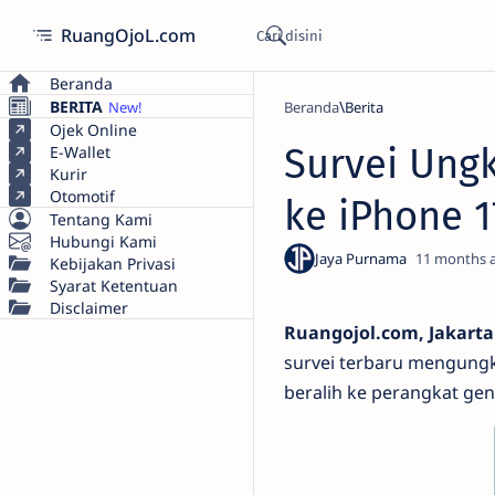
RuangOjoL.com
Beranda
BERITA
Beranda
Berita
Ojek Online
Survei Ung
E-Wallet
Kurir
Otomotif
ke iPhone 1
Tentang Kami
Hubungi Kami
11 months 
Kebijakan Privasi
Syarat Ketentuan
Disclaimer
Ruangojol.com, Jakarta
survei terbaru mengungk
beralih ke perangkat gen