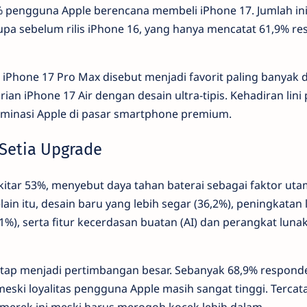
pengguna Apple berencana membeli iPhone 17. Jumlah in
erupa sebelum rilis iPhone 16, yang hanya mencatat 61,9% r
iPhone 17 Pro Max disebut menjadi favorit paling banyak dip
ian iPhone 17 Air dengan desain ultra-tipis. Kehadiran lini
inasi Apple di pasar smartphone premium.
Setia Upgrade
kitar 53%, menyebut daya tahan baterai sebagai faktor ut
in itu, desain baru yang lebih segar (36,2%), peningkatan l
, serta fitur kecerdasan buatan (AI) dan perangkat lunak
etap menjadi pertimbangan besar. Sebanyak 68,9% responde
eski loyalitas pengguna Apple masih sangat tinggi. Tercata