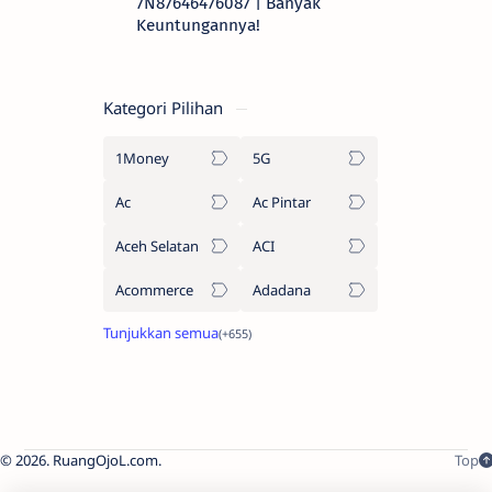
7N87646476087 | Banyak
Keuntungannya!
Kategori Pilihan
1Money
5G
Ac
Ac Pintar
Aceh Selatan
ACI
Acommerce
Adadana
2026.
RuangOjoL.com
.