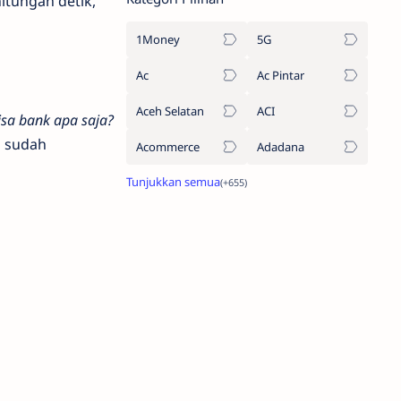
itungan detik,
1Money
5G
Ac
Ac Pintar
Aceh Selatan
ACI
isa bank apa saja?
 sudah
Acommerce
Adadana