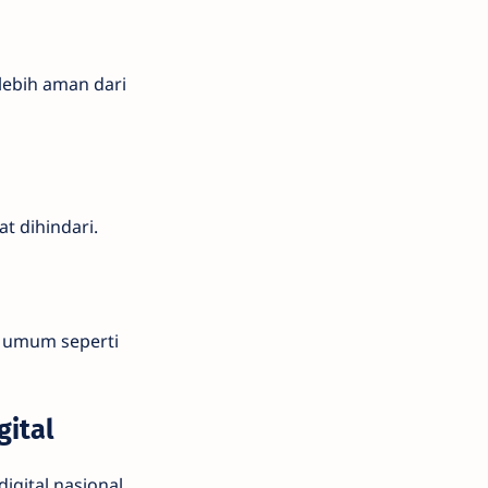
lebih aman dari
t dihindari.
i umum seperti
gital
gital nasional