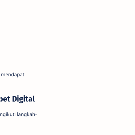
p mendapat
et Digital
gikuti langkah-