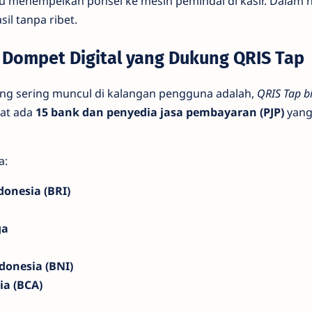
u menempelkan ponsel ke mesin pemindai di kasir. Dalam h
il tanpa ribet.
 Dompet Digital yang Dukung QRIS Tap
ang sering muncul di kalangan pengguna adalah,
QRIS Tap b
tat ada
15 bank dan penyedia jasa pembayaran (PJP)
yang
a:
donesia (BRI)
ga
donesia (BNI)
ia (BCA)