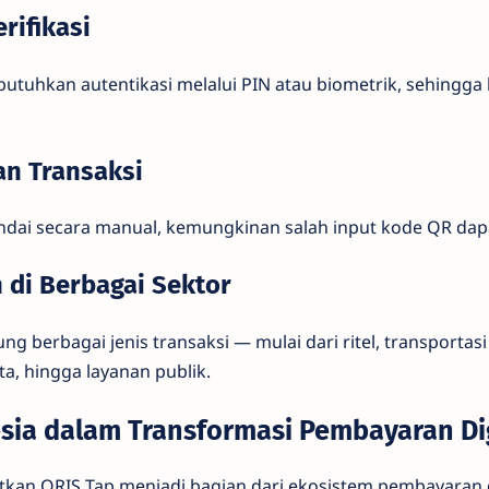
rifikasi
tuhkan autentikasi melalui PIN atau biometrik, sehingga 
an Transaksi
ndai secara manual, kemungkinan salah input kode QR dapa
 di Berbagai Sektor
 berbagai jenis transaksi — mulai dari ritel, transportas
ta, hingga layanan publik.
esia dalam Transformasi Pembayaran Di
kan QRIS Tap menjadi bagian dari ekosistem pembayaran di