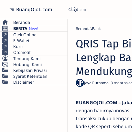
RuangOjoL.com
Beranda
BERITA
Beranda
Bank
Ojek Online
QRIS Tap Bi
E-Wallet
Kurir
Otomotif
Lengkap Ba
Tentang Kami
Hubungi Kami
Mendukun
Kebijakan Privasi
Syarat Ketentuan
Disclaimer
9 months a
RUANGOJOL.COM – Jaka
dengan hadirnya inovasi
transaksi cukup dengan 
kode QR seperti sebelumn