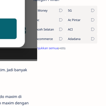
1Money
5G
Ac
Ac Pintar
Aceh Selatan
ACI
Acommerce
Adadana
im. Jadi banyak
ldo maxim di
an maxim dengan