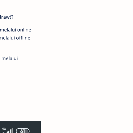
draw)?
melalui online
lalui offline
u melalui