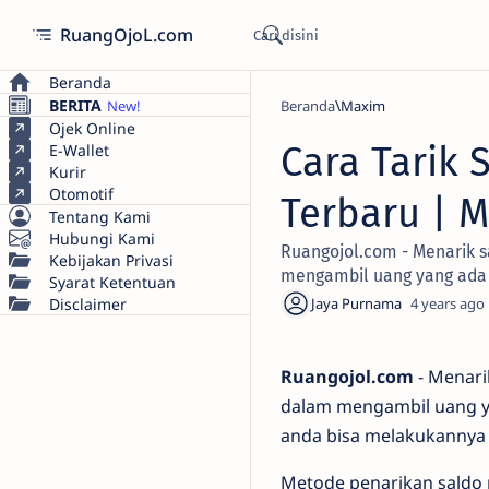
RuangOjoL.com
Beranda
BERITA
Beranda
Maxim
Ojek Online
Cara Tarik 
E-Wallet
Kurir
Otomotif
Terbaru | 
Tentang Kami
Hubungi Kami
Ruangojol.com - Menarik s
Kebijakan Privasi
mengambil uang yang ada 
Syarat Ketentuan
Disclaimer
4 years ago
Ruangojol.com
- Menari
dalam mengambil uang ya
anda bisa melakukannya
Metode penarikan saldo 