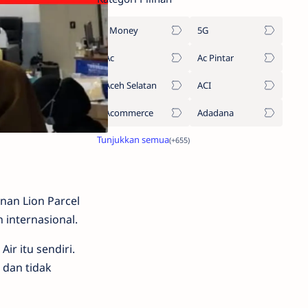
1Money
5G
Ac
Ac Pintar
Aceh Selatan
ACI
Acommerce
Adadana
anan Lion Parcel
internasional.
r itu sendiri.
 dan tidak