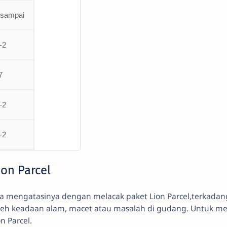
 sampai
-2
7
-2
-2
ion Parcel
sa mengatasinya dengan melacak paket Lion Parcel,terkada
leh keadaan alam, macet atau masalah di gudang. Untuk mel
ion Parcel.