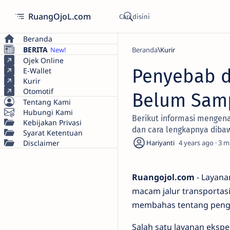
RuangOjoL.com
Beranda
BERITA
Beranda
Kurir
Ojek Online
Penyebab d
E-Wallet
Kurir
Otomotif
Belum Samp
Tentang Kami
Hubungi Kami
Berikut informasi mengen
Kebijakan Privasi
dan cara lengkapnya dibaw
Syarat Ketentuan
Disclaimer
4 years ago
3
Ruangojol.com
- Layana
macam jalur transportasi
membahas tentang pengi
Salah satu layanan ekspe