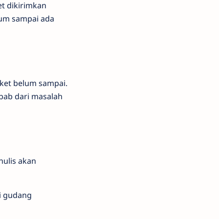
et dikirimkan
elum sampai ada
ket belum sampai.
bab dari masalah
nulis akan
di gudang