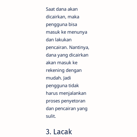
Saat dana akan
dicairkan, maka
pengguna bisa
masuk ke menunya
dan lakukan
pencairan. Nantinya,
dana yang dicairkan
akan masuk ke
rekening dengan
mudah. Jadi
pengguna tidak
harus menjalankan
proses penyetoran
dan pencairan yang
sulit.
3. Lacak