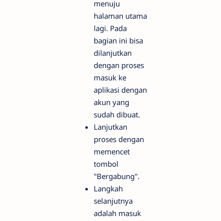
menuju
halaman utama
lagi. Pada
bagian ini bisa
dilanjutkan
dengan proses
masuk ke
aplikasi dengan
akun yang
sudah dibuat.
Lanjutkan
proses dengan
memencet
tombol
"Bergabung".
Langkah
selanjutnya
adalah masuk