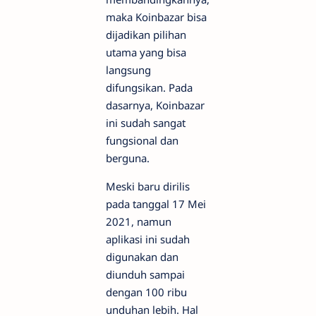
maka Koinbazar bisa
dijadikan pilihan
utama yang bisa
langsung
difungsikan. Pada
dasarnya, Koinbazar
ini sudah sangat
fungsional dan
berguna.
Meski baru dirilis
pada tanggal 17 Mei
2021, namun
aplikasi ini sudah
digunakan dan
diunduh sampai
dengan 100 ribu
unduhan lebih. Hal