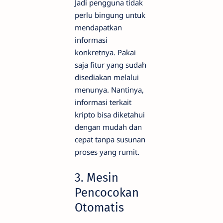
Jadi pengguna tidak
perlu bingung untuk
mendapatkan
informasi
konkretnya. Pakai
saja fitur yang sudah
disediakan melalui
menunya. Nantinya,
informasi terkait
kripto bisa diketahui
dengan mudah dan
cepat tanpa susunan
proses yang rumit.
3. Mesin
Pencocokan
Otomatis