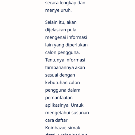
secara lengkap dan
menyeluruh.
Selain itu, akan
dijelaskan pula
mengenai informasi
lain yang diperlukan
calon pengguna.
Tentunya informasi
tambahannya akan
sesuai dengan
kebutuhan calon
pengguna dalam
pemanfaatan
aplikasinya. Untuk
mengetahui susunan
cara daftar
Koinbazar, simak