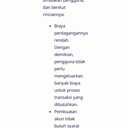
dirasakan pengguna,
dan berikut
rinciannya:
Biaya
perdagangannya
rendah.
Dengan
demikian,
pengguna tidak
perlu
mengeluarkan
banyak biaya
untuk proses
transaksi yang
dibutuhkan.
Pembuatan
akun tidak
butuh syarat