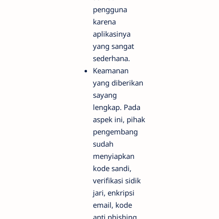
pengguna
karena
aplikasinya
yang sangat
sederhana.
Keamanan
yang diberikan
sayang
lengkap. Pada
aspek ini, pihak
pengembang
sudah
menyiapkan
kode sandi,
verifikasi sidik
jari, enkripsi
email, kode
anti phishing,