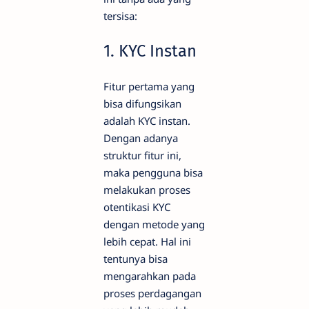
tersisa:
1. KYC Instan
Fitur pertama yang
bisa difungsikan
adalah KYC instan.
Dengan adanya
struktur fitur ini,
maka pengguna bisa
melakukan proses
otentikasi KYC
dengan metode yang
lebih cepat. Hal ini
tentunya bisa
mengarahkan pada
proses perdagangan