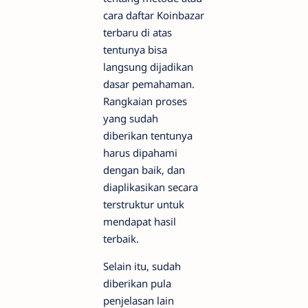
cara daftar Koinbazar
terbaru di atas
tentunya bisa
langsung dijadikan
dasar pemahaman.
Rangkaian proses
yang sudah
diberikan tentunya
harus dipahami
dengan baik, dan
diaplikasikan secara
terstruktur untuk
mendapat hasil
terbaik.
Selain itu, sudah
diberikan pula
penjelasan lain