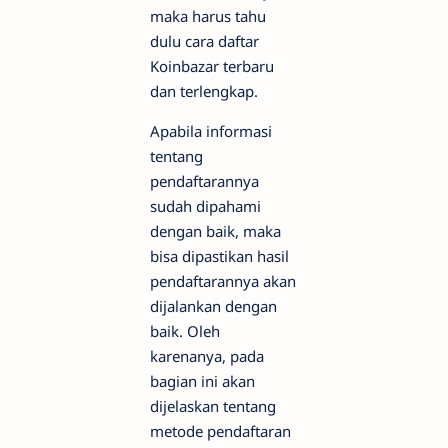
maka harus tahu
dulu cara daftar
Koinbazar terbaru
dan terlengkap.
Apabila informasi
tentang
pendaftarannya
sudah dipahami
dengan baik, maka
bisa dipastikan hasil
pendaftarannya akan
dijalankan dengan
baik. Oleh
karenanya, pada
bagian ini akan
dijelaskan tentang
metode pendaftaran