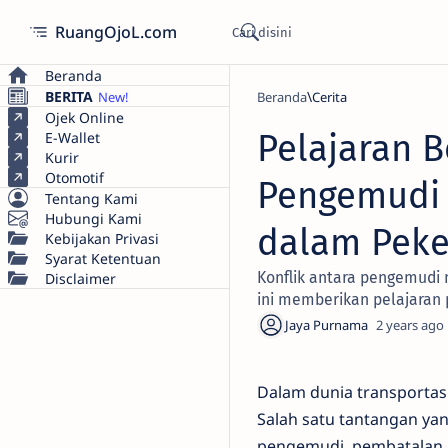
RuangOjoL.com
Beranda
BERITA
Beranda
Cerita
Ojek Online
Pelajaran B
E-Wallet
Kurir
Otomotif
Pengemudi C
Tentang Kami
Hubungi Kami
dalam Peke
Kebijakan Privasi
Syarat Ketentuan
Konflik antara pengemudi 
Disclaimer
ini memberikan pelajaran 
2 years ago
Dalam dunia transportas
Salah satu tantangan ya
pengemudi, pembatalan i