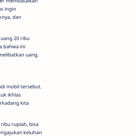
omer membatalkan
s ingin
knya, dan
uang 20 ribu
a bahwa ini
 melibatkan uang.
di mobil tersebut.
uk ikhlas
rkadang kita
ribu rupiah, bisa
engajukan keluhan