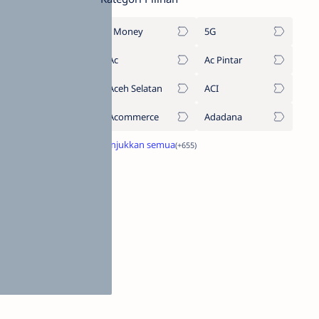
1Money
5G
Ac
Ac Pintar
Aceh Selatan
ACI
Acommerce
Adadana