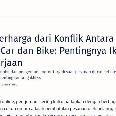
erharga dari Konflik Antara
ar dan Bike: Pentingnya I
rjaan
mobil dan pengemudi motor terjadi saat pesanan di-cancel ole
penting tentang ikhlas
3
i online, pengemudi sering kali dihadapkan dengan berbag
ng cukup umum adalah pembatalan pesanan oleh pelanggan
ni bisa menimbulkan kekecewaan, terutama jika mereka sud