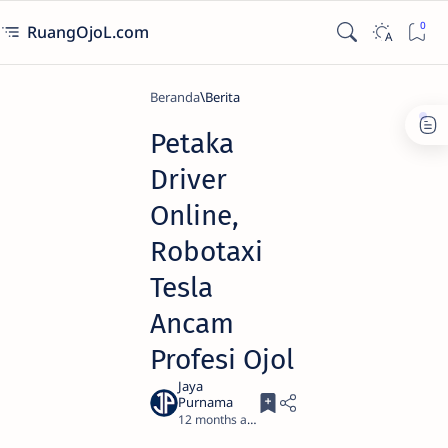
RuangOjoL.com
Beranda
Berita
Petaka
Driver
Online,
Robotaxi
Tesla
Ancam
Profesi Ojol
12 months ago
1