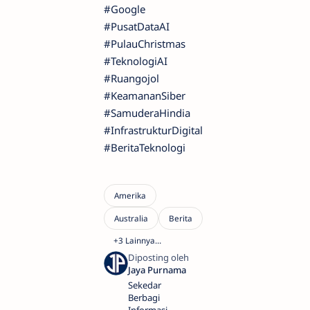
#Google
#PusatDataAI
#PulauChristmas
#TeknologiAI
#Ruangojol
#KeamananSiber
#SamuderaHindia
#InfrastrukturDigital
#BeritaTeknologi
Sekedar
Berbagi
Informasi