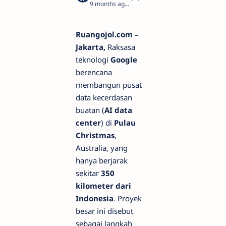
9 months ago
3
Ruangojol.com –
Jakarta,
Raksasa
teknologi
Google
berencana
membangun pusat
data kecerdasan
buatan (
AI data
center
) di
Pulau
Christmas
,
Australia, yang
hanya berjarak
sekitar
350
kilometer dari
Indonesia
. Proyek
besar ini disebut
sebagai langkah