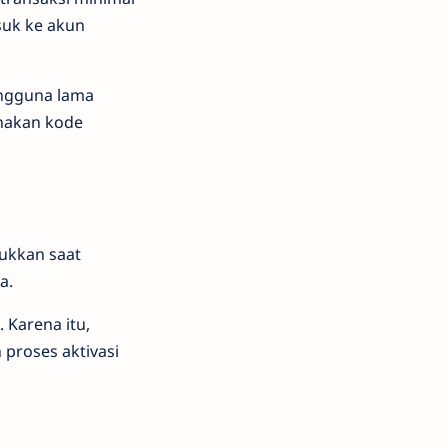
asuk ke akun
engguna lama
nakan kode
sukkan saat
a.
 Karena itu,
proses aktivasi