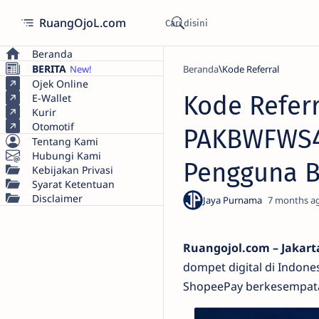
RuangOjoL.com
Beranda
BERITA
Beranda
Kode Referral
Ojek Online
Kode Refer
E-Wallet
Kurir
Otomotif
PAKBWFWS4 
Tentang Kami
Hubungi Kami
Pengguna B
Kebijakan Privasi
Syarat Ketentuan
Disclaimer
7 months a
Ruangojol.com – Jakart
dompet digital di Indone
ShopeePay berkesempatan