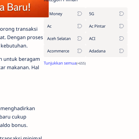
1Money
5G
Ac
Ac Pintar
orong transaksi
kat. Dengan proses
Aceh Selatan
ACI
 kebutuhan.
Acommerce
Adadana
an untuk beragam
tar makanan. Hal
li menghadirkan
 baru cukup
aldo bonus.
 transaksi minimal