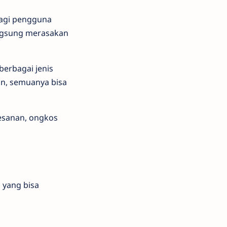
bagi pengguna
angsung merasakan
erbagai jenis
an, semuanya bisa
esanan, ongkos
 yang bisa