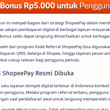
n ini menjadi bagian dari strategi ShopeePay dalam mend
s adopsi pembayaran digital di berbagai lapisan masyara
 bonus saldo dapat langsung dimanfaatkan untuk berbagai
roleh dari program Kode Referral ShopeePay bisa digunak
mbayaran QRIS, belanja di Shopee, hingga layanan pesan-an
ebut cukup relevan bagi pengguna pemula.
l ShopeePay Resmi Dibuka
 satu layanan dompet digital terbesar di Indonesia kemba
lon pengguna. Melalui program referral terbaru, pengguna
an saat pendaftaran awal untuk langsung memperoleh s
 mudah diikuti siapa saja. Tidak ada kewajiban top up atau