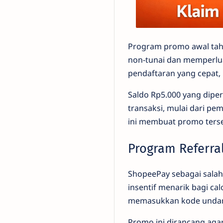
Program promo awal tahu
non-tunai dan memperlua
pendaftaran yang cepat,
Saldo Rp5.000 yang dipe
transaksi, mulai dari pe
ini membuat promo ters
Program Referra
ShopeePay sebagai salah
insentif menarik bagi ca
memasukkan kode undang
Promo ini dirancang agar