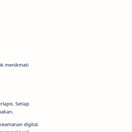
uk menikmati
lapis. Setiap
nakan.
 keamanan digital.