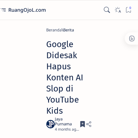
RuangOjoL.com
Beranda
Berita
Google
Didesak
Hapus
Konten AI
Slop di
YouTube
Kids
4 months ago
4