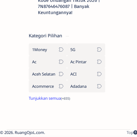
Kode Undangan Tiktok 2026 |
7N87646476087 | Banyak
Keuntungannya!
Kategori Pilihan
1Money
5G
Ac
Ac Pintar
Aceh Selatan
ACI
Acommerce
Adadana
2026.
RuangOjoL.com
.