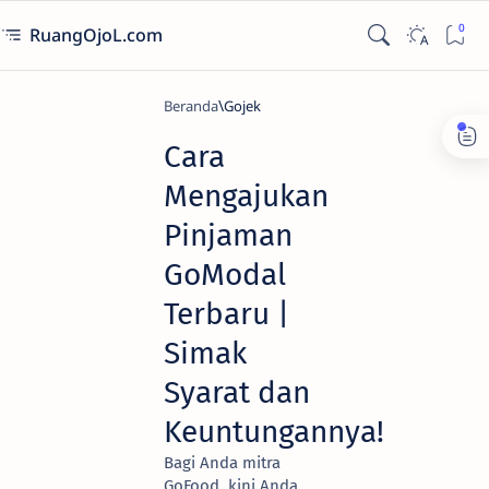
RuangOjoL.com
Beranda
Gojek
Cara
Mengajukan
Pinjaman
GoModal
Terbaru |
Simak
Syarat dan
Keuntungannya!
Bagi Anda mitra
GoFood, kini Anda