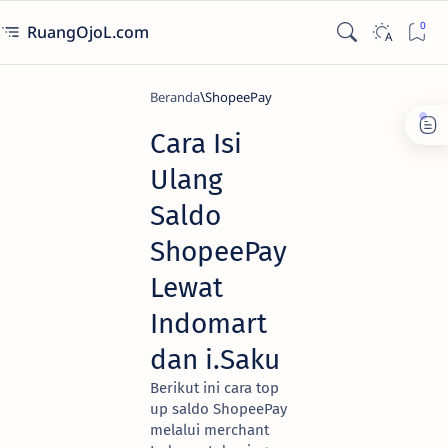
RuangOjoL.com
Beranda
ShopeePay
Cara Isi
Ulang
Saldo
ShopeePay
Lewat
Indomart
dan i.Saku
Berikut ini cara top
up saldo ShopeePay
melalui merchant