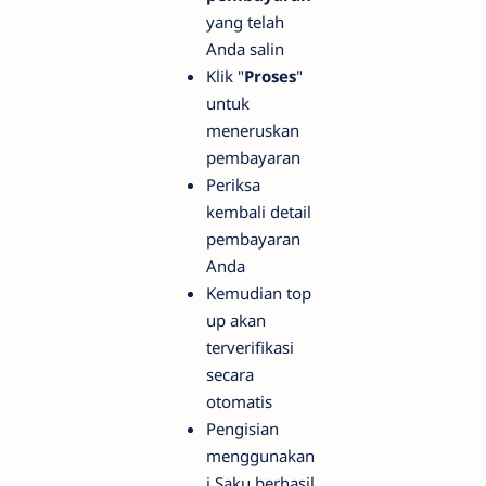
yang telah
Anda salin
Klik "
Proses
"
untuk
meneruskan
pembayaran
Periksa
kembali detail
pembayaran
Anda
Kemudian top
up akan
terverifikasi
secara
otomatis
Pengisian
menggunakan
i.Saku berhasil,