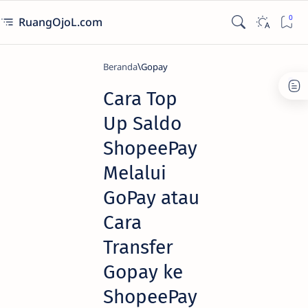
RuangOjoL.com
Beranda
Gopay
Cara Top
Up Saldo
ShopeePay
Melalui
GoPay atau
Cara
Transfer
Gopay ke
ShopeePay