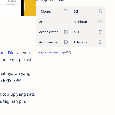
1Money
5G
Ac
Ac Pintar
Aceh Selatan
ACI
Acommerce
Adadana
ank Digital
, Anda
ance di aplikasi
emabayaran yang
 BPJS, SPP
 top up yang satu
n, tagihan pln,