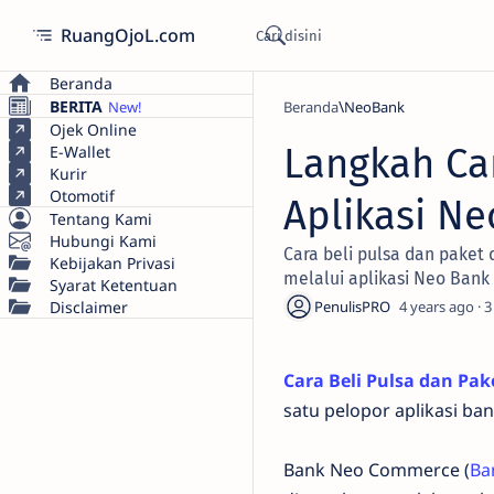
RuangOjoL.com
Beranda
BERITA
Beranda
NeoBank
Ojek Online
Langkah Car
E-Wallet
Kurir
Otomotif
Aplikasi N
Tentang Kami
Hubungi Kami
Cara beli pulsa dan paket 
Kebijakan Privasi
melalui aplikasi Neo Ban
Syarat Ketentuan
Disclaimer
4 years ago
3
Cara Beli Pulsa dan Pa
satu pelopor aplikasi ban
Bank Neo Commerce (
Ba