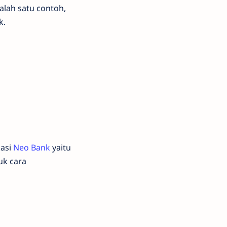
salah satu contoh,
k.
kasi
Neo Bank
yaitu
uk cara