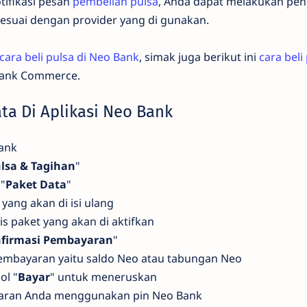
tifikasi pesan
pembelian pulsa
, Anda dapat melakukan pen
 sesuai dengan provider yang di gunakan.
cara beli pulsa di Neo Bank
, simak juga berikut ini
cara beli
 Bank Commerce.
ata Di Aplikasi Neo Bank
Bank
lsa & Tagihan
"
 "
Paket Data
"
ang akan di isi ulang
nis paket yang akan di aktifkan
firmasi Pembayaran
"
mbayaran yaitu saldo Neo atau tabungan Neo
ol "
Bayar
" untuk meneruskan
aran Anda menggunakan pin Neo Bank