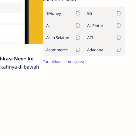
1Money
5G
Ac
Ac Pintar
Aceh Selatan
ACI
Acommerce
Adadana
likasi Neo+ ke
ngkahnya di bawah