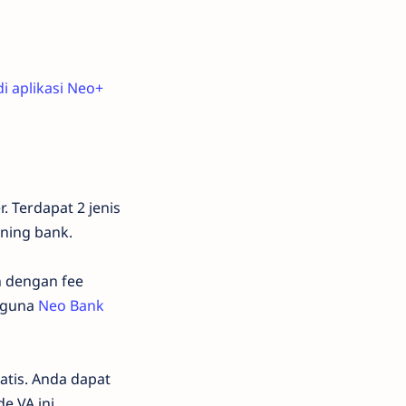
di aplikasi Neo+
. Terdapat 2 jenis
ening bank.
 dengan fee
gguna
Neo Bank
atis. Anda dapat
de VA ini