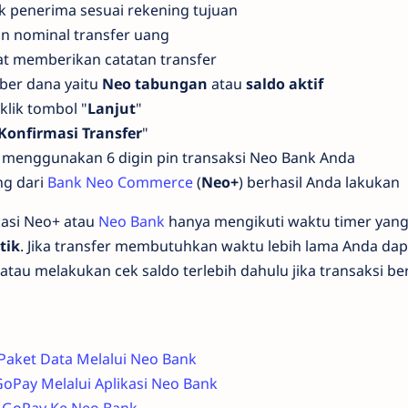
ank penerima sesuai rekening tujuan
n nominal transfer uang
at memberikan catatan transfer
ber dana yaitu
Neo tabungan
atau
saldo aktif
 klik tombol "
Lanjut
"
Konfirmasi Transfer
"
r menggunakan 6 digin pin transaksi Neo Bank Anda
ng dari
Bank Neo Commerce
(
Neo+
) berhasil Anda lakukan
ikasi Neo+ atau
Neo Bank
hanya mengikuti waktu timer yang 
tik
. Jika transfer membutuhkan waktu lebih lama Anda d
atau melakukan cek saldo terlebih dahulu jika transaksi ber
 Paket Data Melalui Neo Bank
GoPay Melalui Aplikasi Neo Bank