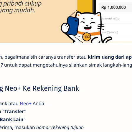
n, bagaimana sih caranya transfer atau
kirim uang dari ap
a ? untuk dapat mengetahuinya silahkan simak langkah-la
ng Neo+ Ke Rekening Bank
Bank atau
Neo+
Anda
 "
Transfer
"
 Bank Lain
"
nerima, masukan
nomor rekening tujuan