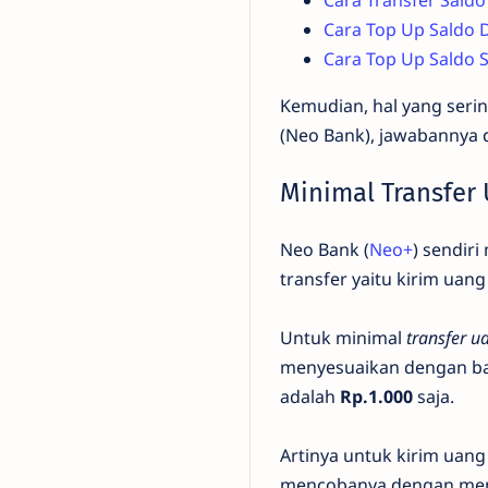
Cara Transfer Sald
Cara Top Up Saldo 
Cara Top Up Saldo 
Kemudian, hal yang serin
(Neo Bank), jawabannya d
Minimal Transfer 
Neo Bank (
Neo+
) sendiri
transfer yaitu kirim ua
Untuk minimal
transfer u
menyesuaikan dengan ba
adalah
Rp.1.000
saja.
Artinya untuk kirim uang
mencobanya dengan mem