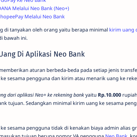
o GoPay Ke Neo Bank
DANA Melalui Neo Bank (Neo+)
ShopeePay Melalui Neo Bank
g di tanyakan oleh orang yaitu berapa minimal
kirim uang 
i bawah ini.
Uang Di Aplikasi Neo Bank
 memberikan aturan berbeda-beda pada setiap jenis transfer
ng ke sesama pengguna dan kirim atau menarik uang ke rek
ang dari aplikasi Neo+ ke rekening bank
yaitu
Rp.10.000
rupiah
nk tujuan. Sedangkan minimal kirim uang ke sesama pen
 ke sesama pengguna tidak di kenakan biaya admin alias gr
asukan tujuan berupa nomor VA pengguna
Neo Bank
, ko