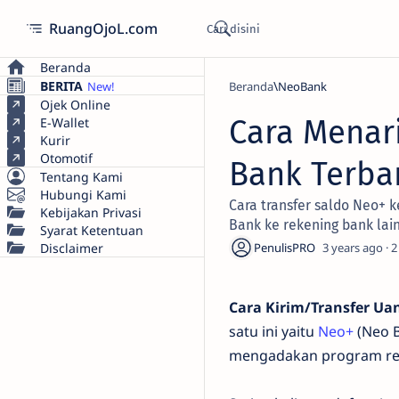
RuangOjoL.com
Beranda
BERITA
Beranda
NeoBank
Ojek Online
Cara Menar
E-Wallet
Kurir
Otomotif
Bank Terba
Tentang Kami
Hubungi Kami
Cara transfer saldo Neo+ k
Kebijakan Privasi
Bank ke rekening bank lai
Syarat Ketentuan
Disclaimer
3 years ago
2
Cara Kirim/Transfer Ua
satu ini yaitu
Neo+
(Neo B
mengadakan program ref