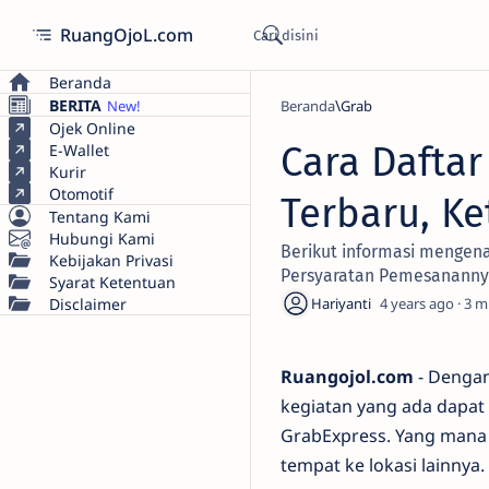
RuangOjoL.com
Beranda
BERITA
Beranda
Grab
Ojek Online
Cara Dafta
E-Wallet
Kurir
Otomotif
Terbaru, K
Tentang Kami
Hubungi Kami
Berikut informasi mengena
Kebijakan Privasi
Persyaratan Pemesanannya
Syarat Ketentuan
Disclaimer
4 years ago
3
Ruangojol.com
- Dengan
kegiatan yang ada dapat 
GrabExpress. Yang mana 
tempat ke lokasi lainnya.