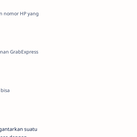
an nomor HP yang
anan GrabExpress
 bisa
gantarkan suatu