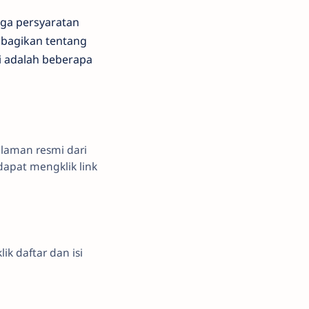
uga persyaratan
mbagikan tentang
i adalah beberapa
laman resmi dari
apat mengklik link
k daftar dan isi