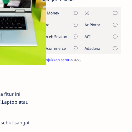
1Money
5G
Ac
Ac Pintar
Aceh Selatan
ACI
Acommerce
Adadana
 fitur ini
Laptop atau
rsebut sangat