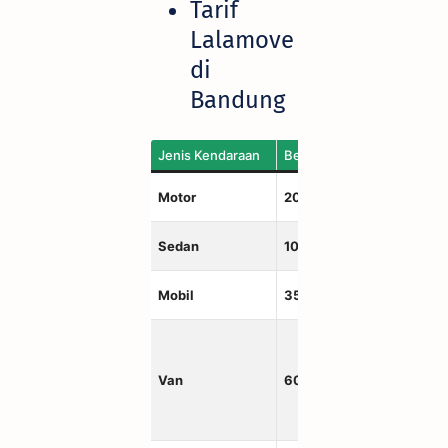
Tarif
Lalamove
di
Bandung
Jenis Kendaraan
Berat Max
Ukura
Motor
20kg
40x4
Sedan
100kg
150x
Mobil
350kg
175×
Van
600kg
210×