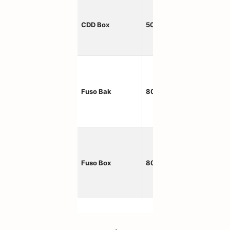
450×
CDD Box
5000kg
m
550×
Fuso Bak
8000kg
m
550×
Fuso Box
8000kg
m