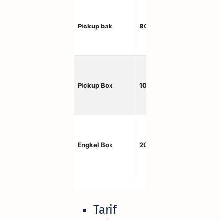
Pickup bak
800kg
200×
Pickup Box
1000kg
240×
Engkel Box
2000kg
310×
Tarif