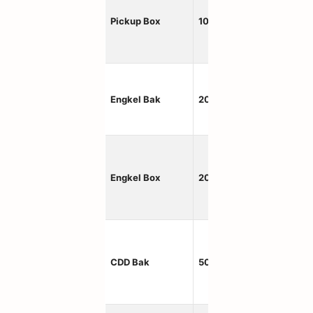
Pickup Box
1000kg
240×
Engkel Bak
2000kg
310×
Engkel Box
2000kg
310×
450×
CDD Bak
5000kg
m