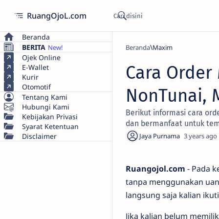
RuangOjoL.com
Beranda
BERITA
Beranda
Maxim
Ojek Online
Cara Order
E-Wallet
Kurir
Otomotif
NonTunai, 
Tentang Kami
Hubungi Kami
Berikut informasi cara o
Kebijakan Privasi
dan bermanfaat untuk te
Syarat Ketentuan
Disclaimer
3 years ago
Ruangojol.com
- Pada k
tanpa menggunakan uang
langsung saja kalian ikut
Jika kalian belum memilik