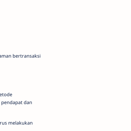
 aman bertransaksi
metode
n pendapat dan
arus melakukan