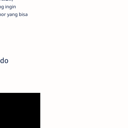
ng ingin
or yang bisa
ldo