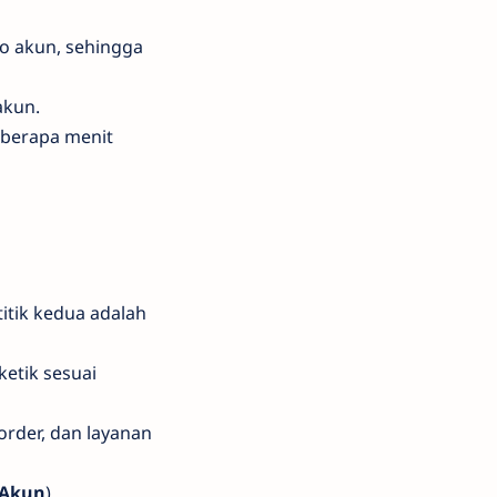
o akun, sehingga
akun.
eberapa menit
titik kedua adalah
ketik sesuai
order, dan layanan
 Akun
)