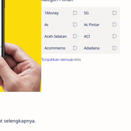
1Money
5G
Ac
Ac Pintar
Aceh Selatan
ACI
Acommerce
Adadana
ut selengkapnya.