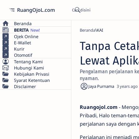
RuangOjoL.com
Beranda
BERITA
Beranda
KAI
Ojek Online
Tanpa Cetak
E-Wallet
Kurir
Otomotif
Lewat Aplik
Tentang Kami
Hubungi Kami
Pengalaman perjalanan kere
Kebijakan Privasi
nyaman.
Syarat Ketentuan
Disclaimer
3 years ago
Ruangojol.com
- Mengop
Pribadi, Halo teman-tem
perjalanan saya dengan 
Perjalanan ini menjadi