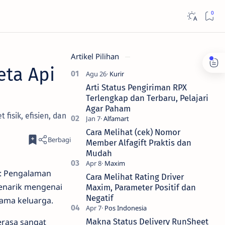
Artikel Pilihan
eta Api
Arti Status Pengiriman RPX
Terlengkap dan Terbaru, Pelajari
Agar Paham
isik, efisien, dan
Cara Melihat (cek) Nomor
Member Alfagift Praktis dan
Mudah
s: Pengalaman
Cara Melihat Rating Driver
menarik mengenai
Maxim, Parameter Positif dan
Negatif
sama keluarga.
erasa sangat
Makna Status Delivery RunSheet