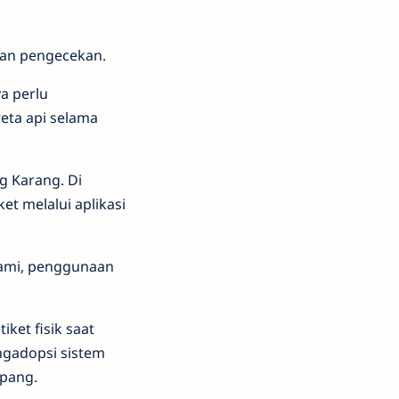
kan pengecekan.
ya perlu
reta api selama
g Karang. Di
et melalui aplikasi
kami, penggunaan
ket fisik saat
ngadopsi sistem
mpang.