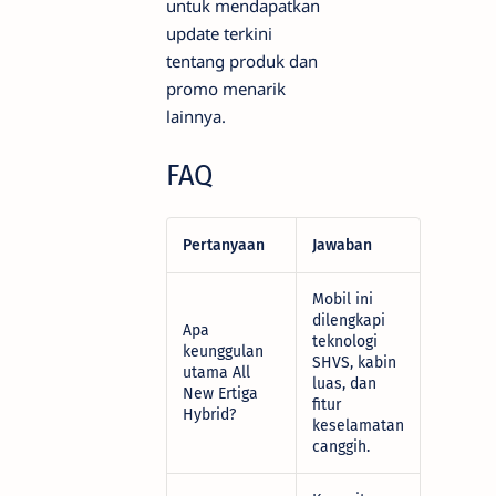
untuk mendapatkan
update terkini
tentang produk dan
promo menarik
lainnya.
FAQ
Pertanyaan
Jawaban
Mobil ini
dilengkapi
Apa
teknologi
keunggulan
SHVS, kabin
utama All
luas, dan
New Ertiga
fitur
Hybrid?
keselamatan
canggih.