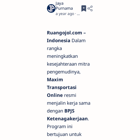
a year ago
3
Ruangojol.com –
Indonesia
Dalam
rangka
meningkatkan
kesejahteraan mitra
pengemudinya,
Maxim
Transportasi
Online
resmi
menjalin kerja sama
dengan
BPJS
Ketenagakerjaan
.
Program ini
bertujuan untuk