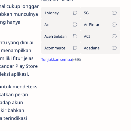
enal cukup longgar
1Money
5G
ebabkan munculnya
yang hanya
Ac
Ac Pintar
Aceh Selatan
ACI
tu yang dinilai
Acommerce
Adadana
ya menampilkan
liki fitur jelas
tandar Play Store
eksi aplikasi.
untuk mendeteksi
katkan peran
hadap akun
okir bahkan
a terindikasi