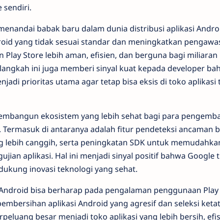
 sendiri.
menandai babak baru dalam dunia distribusi aplikasi Andr
oid yang tidak sesuai standar dan meningkatkan pengawa
 Play Store lebih aman, efisien, dan berguna bagi miliara
u, langkah ini juga memberi sinyal kuat kepada developer ba
enjadi prioritas utama agar tetap bisa eksis di toko aplikasi
embangun ekosistem yang lebih sehat bagi para pengemba
. Termasuk di antaranya adalah fitur pendeteksi ancaman b
ng lebih canggih, serta peningkatan SDK untuk memudahka
an aplikasi. Hal ini menjadi sinyal positif bahwa Google 
dukung inovasi teknologi yang sehat.
ndroid bisa berharap pada pengalaman penggunaan Play S
mbersihan aplikasi Android yang agresif dan seleksi ketat
rpeluang besar menjadi toko aplikasi yang lebih bersih, efi