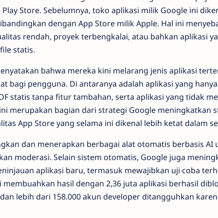
l Play Store. Sebelumnya, toko aplikasi milik Google ini dik
dibandingkan dengan App Store milik Apple. Hal ini meny
ualitas rendah, proyek terbengkalai, atau bahkan aplikasi 
le statis.
menyatakan bahwa mereka kini melarang jenis aplikasi terten
t bagi pengguna. Di antaranya adalah aplikasi yang han
DF statis tanpa fitur tambahan, serta aplikasi yang tidak memi
 ini merupakan bagian dari strategi Google meningkatkan s
itas App Store yang selama ini dikenal lebih ketat dalam sel
kan dan menerapkan berbagai alat otomatis berbasis AI 
n moderasi. Selain sistem otomatis, Google juga mening
ninjauan aplikasi baru, termasuk mewajibkan uji coba ter
i membuahkan hasil dengan 2,36 juta aplikasi berhasil dibl
, dan lebih dari 158.000 akun developer ditangguhkan karen