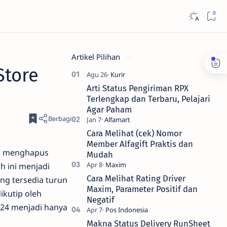
Artikel Pilihan
Store
Arti Status Pengiriman RPX
Terlengkap dan Terbaru, Pelajari
Agar Paham
Cara Melihat (cek) Nomor
Member Alfagift Praktis dan
, menghapus
Mudah
h ini menjadi
Cara Melihat Rating Driver
ng tersedia turun
Maxim, Parameter Positif dan
ikutip oleh
Negatif
2024 menjadi hanya
Makna Status Delivery RunSheet