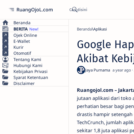
RuangOjoL.com
Beranda
BERITA
Beranda
Aplikasi
Ojek Online
Google Hapu
E-Wallet
Kurir
Otomotif
Akibat Keb
Tentang Kami
Hubungi Kami
a year ago
Kebijakan Privasi
Syarat Ketentuan
Disclaimer
Ruangojol.com – Jakart
jutaan aplikasi dari tok
perhatian besar bagi pe
drastis hampir setengah 
TechCrunch, jumlah aplik
sekitar 1,8 juta aplikasi 