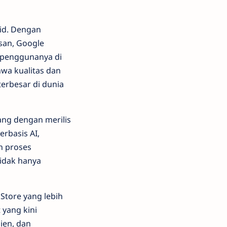
oid. Dengan
san, Google
n penggunanya di
hwa kualitas dan
 terbesar di dunia
ng dengan merilis
erbasis AI,
n proses
tidak hanya
tore yang lebih
 yang kini
sien, dan