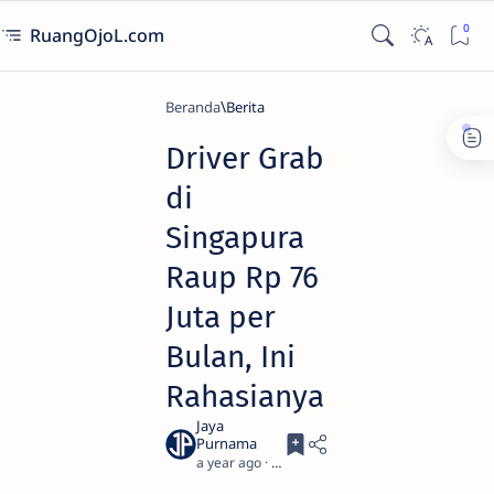
RuangOjoL.com
Beranda
Berita
Driver Grab
di
Singapura
Raup Rp 76
Juta per
Bulan, Ini
Rahasianya
a year ago
4