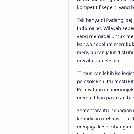
kompetitif seperti yang 
Tak hanya di Padang, sej
Indomaret. Wilayah seper
yang memadai untuk mend
bahwa sebelum membuka t
menyiapkan jalur distrib
merata dan efisien.
“Timur kan lebih ke logis
pelosok kan. Itu mesti ki
Pernyataan ini menunjukk
memastikan pasokan bara
Sementara itu, sebagian
kehadiran ritel nasiona
menjaga keseimbangan ek