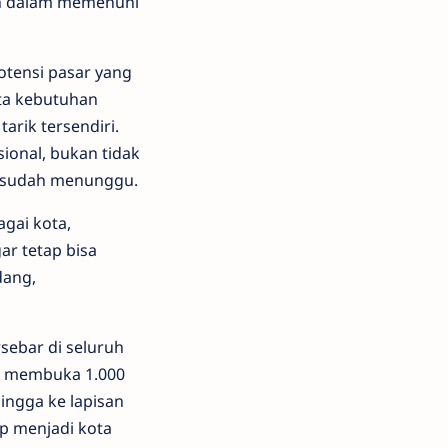
an dalam memenuhi
otensi pasar yang
rta kebutuhan
arik tersendiri.
sional, bukan tidak
g sudah menunggu.
gai kota,
ar tetap bisa
dang,
rsebar di seluruh
uk membuka 1.000
ngga ke lapisan
ap menjadi kota