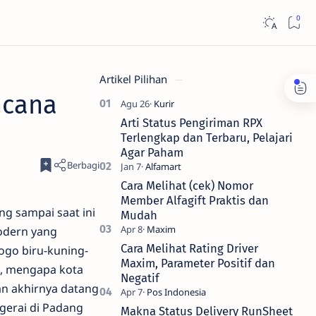
Artikel Pilihan
ncana
Arti Status Pengiriman RPX
Terlengkap dan Terbaru, Pelajari
Agar Paham
Cara Melihat (cek) Nomor
Member Alfagift Praktis dan
ng sampai saat ini
Mudah
modern yang
Cara Melihat Rating Driver
ogo biru-kuning-
Maxim, Parameter Positif dan
a, mengapa kota
Negatif
an akhirnya datang
gerai di Padang
Makna Status Delivery RunSheet