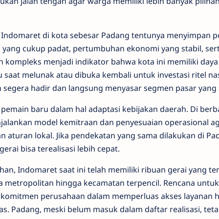
an jalan tengah agar warga memiliki lebih banyak pilih
ya Indomaret di kota sebesar Padang tentunya menyimpan p
i yang cukup padat, pertumbuhan ekonomi yang stabil, se
kompleks menjadi indikator bahwa kota ini memiliki daya t
u saat melunak atau dibuka kembali untuk investasi ritel na
 segera hadir dan langsung menyasar segmen pasar yan
pemain baru dalam hal adaptasi kebijakan daerah. Di berba
njalankan model kemitraan dan penyesuaian operasional ag
n aturan lokal. Jika pendekatan yang sama dilakukan di Pa
rai bisa terealisasi lebih cepat.
an, Indomaret saat ini telah memiliki ribuan gerai yang te
ota metropolitan hingga kecamatan terpencil. Rencana unt
 komitmen perusahaan dalam memperluas akses layanan hi
as. Padang, meski belum masuk dalam daftar realisasi, tet