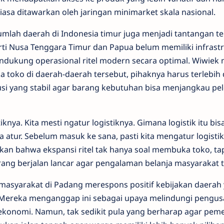
biasa ditawarkan oleh jaringan minimarket skala nasional.
umlah daerah di Indonesia timur juga menjadi tantangan te
ti Nusa Tenggara Timur dan Papua belum memiliki infrastru
ukung operasional ritel modern secara optimal. Wiwiek 
oko di daerah-daerah tersebut, pihaknya harus terlebih
usi yang stabil agar barang kebutuhan bisa menjangkau pe
tiknya. Kita mesti ngatur logistiknya. Gimana logistik itu bi
ta atur. Sebelum masuk ke sana, pasti kita mengatur logistik,
an bahwa ekspansi ritel tak hanya soal membuka toko, tap
ng berjalan lancar agar pengalaman belanja masyarakat te
 masyarakat di Padang merespons positif kebijakan daera
l. Mereka menganggap ini sebagai upaya melindungi pengus
onomi. Namun, tak sedikit pula yang berharap agar peme