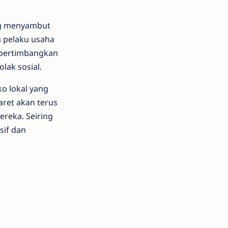
ang menyambut
a pelaku usaha
mpertimbangkan
lak sosial.
ko lokal yang
ret akan terus
reka. Seiring
sif dan