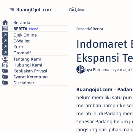
RuangOjoL.com
Beranda
BERITA
Beranda
Berita
Ojek Online
Indomaret 
E-Wallet
Kurir
Otomotif
Ekspansi Te
Tentang Kami
Hubungi Kami
a year ago
Kebijakan Privasi
Syarat Ketentuan
Disclaimer
Ruangojol.com – Padan
belum memiliki satu pun
merambah hampir ke selur
merah ini di Padang men
sebesar Padang belum jug
langsung dari pihak ma