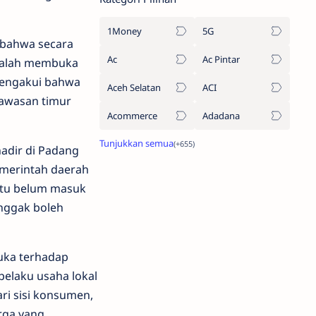
1Money
5G
 bahwa secara
Ac
Ac Pintar
adalah membuka
 mengakui bahwa
Aceh Selatan
ACI
kawasan timur
Acommerce
Adadana
adir di Padang
emerintah daerah
 itu belum masuk
 nggak boleh
uka terhadap
 pelaku usaha lokal
ri sisi konsumen,
rga yang