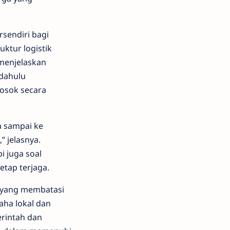
rsendiri bagi
ktur logistik
menjelaskan
 dahulu
losok secara
sa sampai ke
” jelasnya.
i juga soal
tap terjaga.
h yang membatasi
aha lokal dan
rintah dan