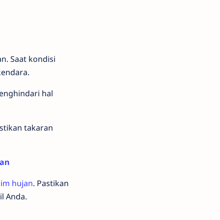
n. Saat kondisi
kendara.
enghindari hal
stikan takaran
aan
sim hujan
. Pastikan
il Anda.