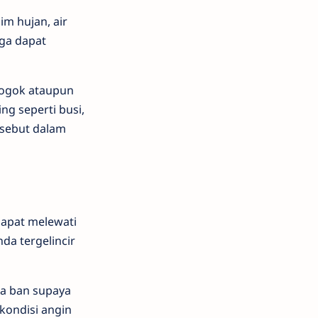
im hujan, air
ga dapat
mogok ataupun
g seperti busi,
rsebut dalam
dapat melewati
a tergelincir
da ban supaya
kondisi angin