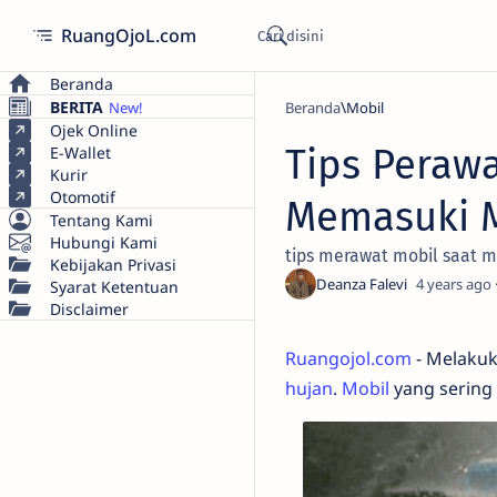
RuangOjoL.com
Beranda
BERITA
Beranda
Mobil
Ojek Online
Tips Perawa
E-Wallet
Kurir
Otomotif
Memasuki M
Tentang Kami
Hubungi Kami
tips merawat mobil saat 
Kebijakan Privasi
4 years ago
Syarat Ketentuan
Disclaimer
Ruangojol.com
- Melakuk
hujan
.
Mobil
yang sering 