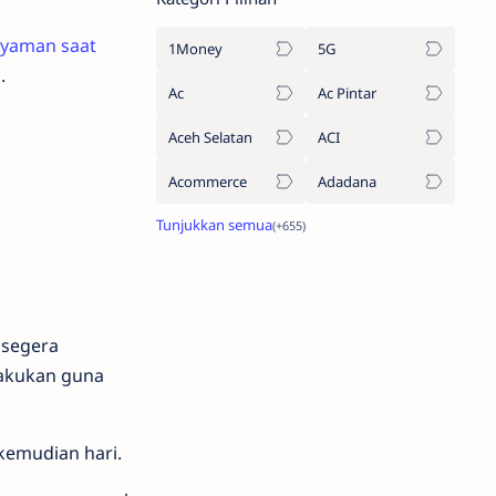
nyaman saat
1Money
5G
.
Ac
Ac Pintar
Aceh Selatan
ACI
Acommerce
Adadana
 segera
lakukan guna
 kemudian hari.