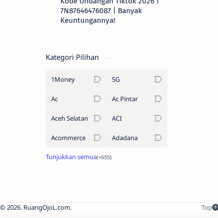
Kode Undangan Tiktok 2026 |
7N87646476087 | Banyak
Keuntungannya!
Kategori Pilihan
1Money
5G
Ac
Ac Pintar
Aceh Selatan
ACI
Acommerce
Adadana
2026.
RuangOjoL.com
.