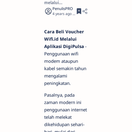
melalui...
4 years ago
3
Cara Beli Voucher
Wifi.id Melalui
Aplikasi DigiPulsa
-
Penggunaan wifi
modem ataupun
kabel semakin tahun
mengalami
peningkatan.
Pasalnya, pada
zaman modern ini
penggunaan internet
telah melekat
dikehidupan sehari-
hari, mulai dari