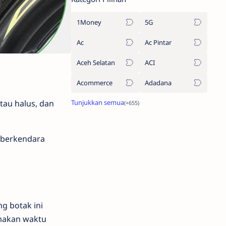
1Money
5G
Ac
Ac Pintar
Aceh Selatan
ACI
Acommerce
Adadana
tau halus, dan
t berkendara
g botak ini
rmakan waktu