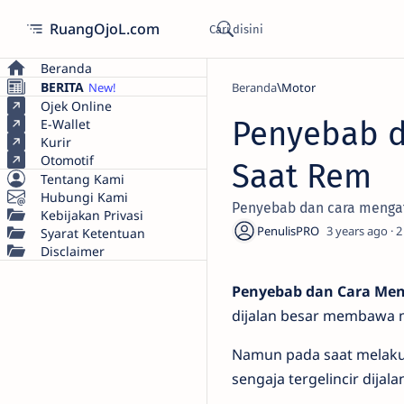
RuangOjoL.com
Beranda
BERITA
Beranda
Motor
Ojek Online
Penyebab d
E-Wallet
Kurir
Otomotif
Saat Rem
Tentang Kami
Hubungi Kami
Penyebab dan cara mengatas
Kebijakan Privasi
3 years ago
2
Syarat Ketentuan
Disclaimer
Penyebab dan Cara Men
dijalan besar membawa 
Namun pada saat melakuka
sengaja tergelincir dijala