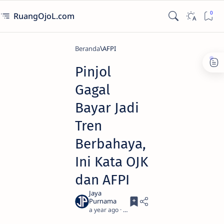
RuangOjoL.com
Beranda
AFPI
Pinjol
Gagal
Bayar Jadi
Tren
Berbahaya,
Ini Kata OJK
dan AFPI
a year ago
5