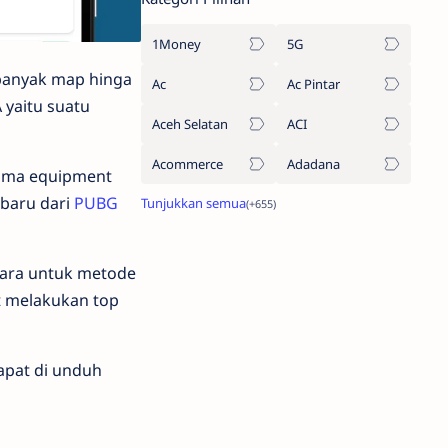
1Money
5G
banyak map hinga
Ac
Ac Pintar
yaitu suatu
Aceh Selatan
ACI
Acommerce
Adadana
tama equipment
rbaru dari
PUBG
cara untuk metode
at melakukan top
apat di unduh