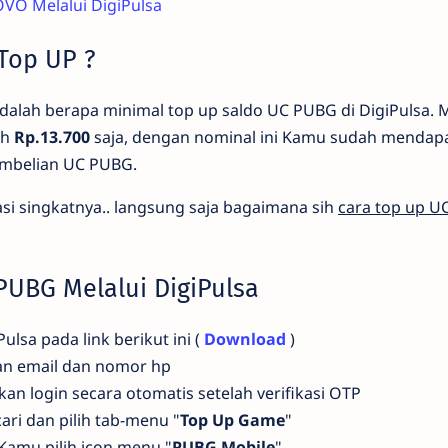
OVO Melalui DigiPulsa
Top UP ?
dalah berapa minimal top up saldo UC PUBG di DigiPulsa. 
ah
Rp.13.700
saja, dengan nominal ini Kamu sudah mendap
mbelian UC PUBG.
si singkatnya.. langsung saja bagaimana sih
cara top up 
PUBG Melalui DigiPulsa
ulsa pada link berikut ini (
Download
)
n email dan nomor hp
an login secara otomatis setelah verifikasi OTP
ari dan pilih tab-menu "
Top Up Game
"
Kamu pilih icon menu "
PUBG Mobile
"