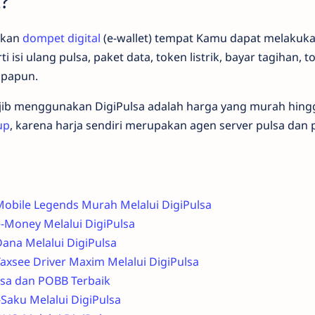
a?
akan
dompet digital
(e-wallet) tempat Kamu dapat melakuka
 isi ulang pulsa, paket data, token listrik, bayar tagihan, t
apapun.
b menggunakan DigiPulsa adalah harga yang murah hing
up
, karena harja sendiri merupakan agen server pulsa dan 
Mobile Legends Murah Melalui DigiPulsa
e-Money Melalui DigiPulsa
ana Melalui DigiPulsa
axsee Driver Maxim Melalui DigiPulsa
lsa dan POBB Terbaik
-Saku Melalui DigiPulsa