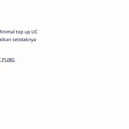
Minimal top up UC
atkan setidaknya
UC PUBG