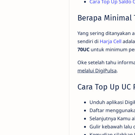
Cara Top Up Saldo 
Berapa Minimal 
Yang sering ditanyakan a
sendiri di
Harja Cell
adal
70UC
untuk minimum pe
Oke setelah tahu informa
melalui DigiPulsa
.
Cara Top Up UC 
Unduh aplikasi DigiP
Daftar menggunaka
Selanjutnya Kamu ak
Gulir kebawah lalu c
Kemudian silahkan 