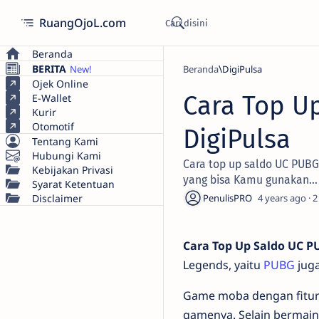
RuangOjoL.com
Beranda
BERITA
Beranda
DigiPulsa
Ojek Online
Cara Top U
E-Wallet
Kurir
Otomotif
DigiPulsa
Tentang Kami
Hubungi Kami
Cara top up saldo UC PUBG 
Kebijakan Privasi
yang bisa Kamu gunakan...
Syarat Ketentuan
Disclaimer
4 years ago
2
Cara Top Up Saldo UC P
Legends, yaitu
PUBG
juga
Game moba dengan fitur
gamenya. Selain bermain 