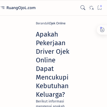
RuangOjoL.com
Beranda
Ojek Online
Apakah
Pekerjaan
Driver Ojek
Online
Dapat
Mencukupi
Kebutuhan
Keluarga?
Berikut informasi
mengenai apakah