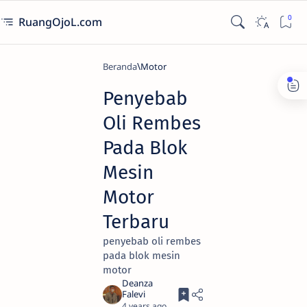
RuangOjoL.com
Beranda
Motor
Penyebab
Oli Rembes
Pada Blok
Mesin
Motor
Terbaru
penyebab oli rembes
pada blok mesin
motor
4 years ago
3