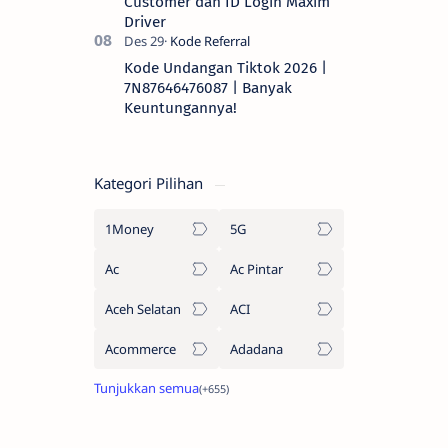
Customer dan ID Login Maxim
Driver
Kode Undangan Tiktok 2026 |
7N87646476087 | Banyak
Keuntungannya!
Kategori Pilihan
1Money
5G
Ac
Ac Pintar
Aceh Selatan
ACI
Acommerce
Adadana