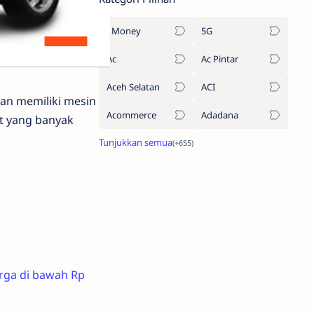
1Money
5G
Ac
Ac Pintar
Aceh Selatan
ACI
dan memiliki mesin
Acommerce
Adadana
rt yang banyak
rga di bawah Rp