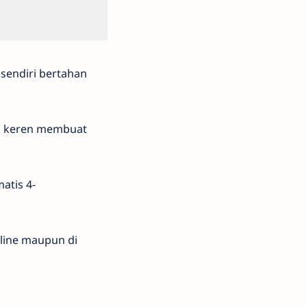
 sendiri bertahan
dan keren membuat
atis 4-
nline maupun di