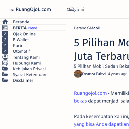
RuangOjoL.com
Beranda
BERITA
Beranda
Mobil
Ojek Online
5 Pilihan M
E-Wallet
Kurir
Otomotif
Juta Terbar
Tentang Kami
Hubungi Kami
5 Pilihan Mobil Sedan Bek
Kebijakan Privasi
4 years ago
Syarat Ketentuan
Disclaimer
Ruangojol.com
- Memilik
bekas
dapat menjadi sala
Pada kesempatan kali i
yang bisa Anda dapatkan