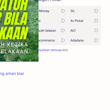
1Money
5G
Ac
Ac Pintar
Aceh Selatan
ACI
Acommerce
Adadana
ang aman biar