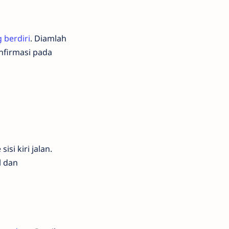
 berdiri
. Diamlah
nfirmasi pada
si kiri jalan.
l dan