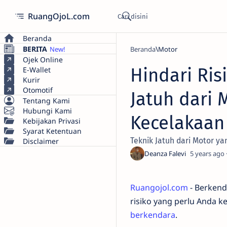
RuangOjoL.com
Beranda
BERITA
Beranda
Motor
Ojek Online
Hindari Ris
E-Wallet
Kurir
Otomotif
Jatuh dari 
Tentang Kami
Hubungi Kami
Kecelakaan
Kebijakan Privasi
Syarat Ketentuan
Teknik Jatuh dari Motor ya
Disclaimer
5 years ago
Ruangojol.com
- Berkend
risiko yang perlu Anda k
berkendara
.