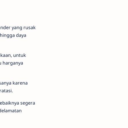
inder yang rusak
ehingga daya
kaan, untuk
u harganya
sanya karena
atasi.
ebaiknya segera
edelamatan