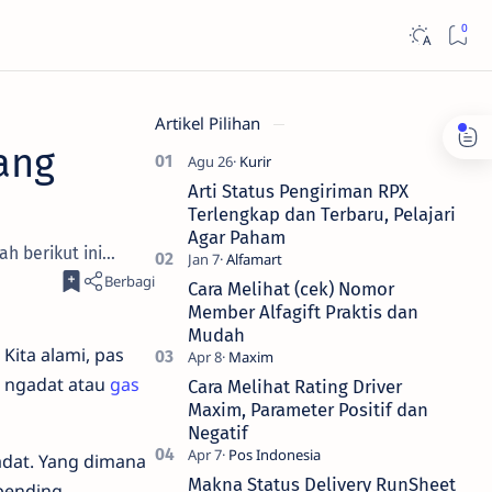
Artikel Pilihan
ang
Arti Status Pengiriman RPX
Terlengkap dan Terbaru, Pelajari
Agar Paham
 berikut ini...
Cara Melihat (cek) Nomor
Member Alfagift Praktis dan
Mudah
Kita alami, pas
a ngadat atau
gas
Cara Melihat Rating Driver
Maxim, Parameter Positif dan
Negatif
adat. Yang dimana
Makna Status Delivery RunSheet
pending.