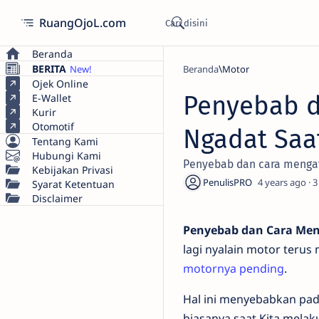
RuangOjoL.com
Beranda
BERITA
Beranda
Motor
Ojek Online
Penyebab d
E-Wallet
Kurir
Otomotif
Ngadat Saa
Tentang Kami
Hubungi Kami
Penyebab dan cara mengata
Kebijakan Privasi
4 years ago
3
Syarat Ketentuan
Disclaimer
Penyebab dan Cara Men
lagi nyalain motor terus
motornya pending
.
Hal ini menyebabkan pad
biasanya saat Kita melak