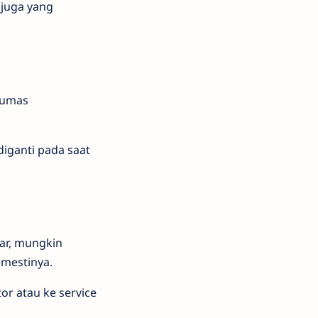
 juga yang
elumas
diganti pada saat
ar, mungkin
emestinya.
or atau ke service