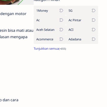
1Money
5G
an dengan motor
Ac
Ac Pintar
Aceh Selatan
ACI
sin bisa mati atau
 alasan mengapa
Acommerce
Adadana
b dan cara